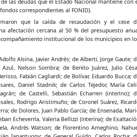
r de las deudas que el Estado Nacional mantiene con e
s fondos correspondientes al FONID).
ormaron que la caída de recaudación y el cese d
una afectación cercana al 50 % del presupuesto anua
acompañamiento institucional de los municipios en lo
dolfo Alsina, Javier Andrés; de Alberti, Jorge Gaute; 
 Azul, Nelson Sombra; de Benito Juárez, Julio Césa
Berisso, Fabián Cagliardi; de Bolívar, Eduardo Bucca; 
ares, Daniel Stadnik; de Carlos Tejedor, María Celi
grán; de Castelli, Sebastián Echarren (interino); d
sales, Rodrigo Aristimuño; de Coronel Suárez, Ricard
rra; de Dolores, Juan Pablo García; de Ensenada, Mari
ban Echeverría, Valeria Bellizzi (interina); de Exaltaci
arela, Andrés Watson; de Florentino Ameghino, Nahue
tián Ianantuony; de General Guido, Carlos Rocha; d