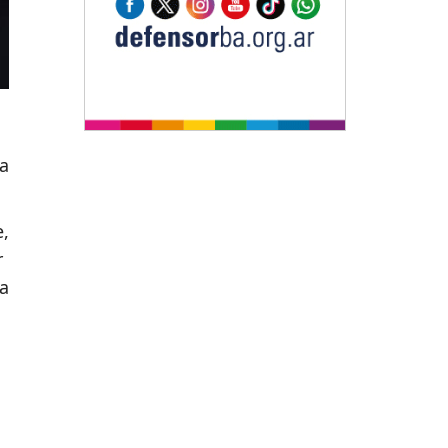
a
,
r
la