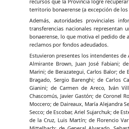
recursos que la Provincia logre recupera
territorio bonaerense (a excepción de lo
Además, autoridades provinciales inf
transferencias nacionales representan 
bonaerense, lo que motiva el pedido de 
reclamos por fondos adeudados.
Estuvieron presentes los intendentes de A
Almirante Brown, Juan José Fabiani; de
Marini; de Berazategui, Carlos Balor; de 
Bragado, Sergio Barenghi; de Carlos Cas
Gianini; de Carmen de Areco, Iván Villa
Chascomús, Javier Gastón; de Coronel Ro
Moccero; de Daireaux, María Alejandra Se
Secco; de Escobar, Ariel Sujarchuk; de Este
de la Cruz, Luis Martín; de Florencio V
Mittelbach; de General Alvarado, Sebas