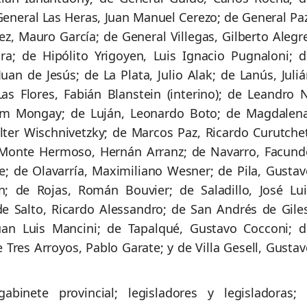
eneral Las Heras, Juan Manuel Cerezo; de General Paz
z, Mauro García; de General Villegas, Gilberto Alegre
a; de Hipólito Yrigoyen, Luis Ignacio Pugnaloni; d
uan de Jesús; de La Plata, Julio Alak; de Lanús, Juli
Las Flores, Fabián Blanstein (interino); de Leandro N
iam Mongay; de Luján, Leonardo Boto; de Magdalena
ter Wischnivetzky; de Marcos Paz, Ricardo Curutchet
e Monte Hermoso, Hernán Arranz; de Navarro, Facund
le; de Olavarría, Maximiliano Wesner; de Pila, Gustav
; de Rojas, Román Bouvier; de Saladillo, José Lui
de Salto, Ricardo Alessandro; de San Andrés de Giles
uan Luis Mancini; de Tapalqué, Gustavo Cocconi; d
e Tres Arroyos, Pablo Garate; y de Villa Gesell, Gusta
binete provincial; legisladores y legisladoras; 