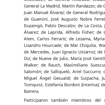
General La Madrid, Martín Randazzo; de G
Juan Manuel Álvarez; de General Rodrígue
de Guaminí, José Augusto Nobre Ferreir
Ituzaingó, Pablo Descalzo; de La Costa, J
Álvarez; de Laprida, Alfredo Fisher; de 
Alem, Carlos Ferraris; de Lezama, Myr
Lisandro Hourcade; de Mar Chiquita, Wal
de Mercedes, Juan Ignacio Ustarroz; d
Diz; de Nueve de Julio, María José Genti
Walker; de Rauch, Maximiliano Suescun
Salomón; de Salliqueló, Ariel Succurro; 
Miguel Ángel Gesualdi; de Suipacha, J
Tornquist, Estefanía Bordoni (interina); d
Barrera.
Participaron también miembros del ga