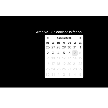
Archivo - Seleccione la fecha :
«
Agosto 2026
»
Do
Lu
Ma
Mi
Ju
Vi
Sa
26
27
28
29
30
31
1
2
3
4
5
6
7
8
9
10
11
12
13
14
15
16
17
18
19
20
21
22
23
24
25
26
27
28
29
30
31
1
2
3
4
5