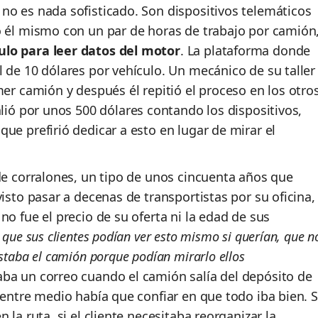
no es nada sofisticado. Son dispositivos telemáticos
ó él mismo con un par de horas de trabajo por camión
lo para leer datos del motor
. La plataforma donde
 de 10 dólares por vehículo. Un mecánico de su taller
mer camión y después él repitió el proceso en los otro
alió por unos 500 dólares contando los dispositivos,
ue prefirió dedicar a esto en lugar de mirar el
de corralones, un tipo de unos cincuenta años que
isto pasar a decenas de transportistas por su oficina,
no fue el precio de su oferta ni la edad de sus
 que sus clientes podían ver esto mismo si querían, que n
staba el camión porque podían mirarlo ellos
ba un correo cuando el camión salía del depósito de
 entre medio había que confiar en que todo iba bien. S
 la ruta, si el cliente necesitaba reorganizar la