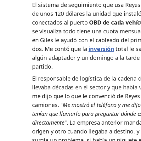
El sistema de seguimiento que usa Reyes 
de unos 120 dólares la unidad que instal
conectados al puerto
OBD de cada vehícu
se visualiza todo tiene una cuota mensual
en Giles le ayudó con el cableado del pri
dos. Me contó que la
inversión
total le s
algún adaptador y un domingo a la tarde q
partido.
El responsable de logística de la cadena 
llevaba décadas en el sector y que había v
me dijo que lo que le convenció de Reyes 
camiones. "
Me mostró el teléfono y me dijo
tenían que llamarlo para preguntar dónde e
directamente
". La empresa anterior manda
origen y otro cuando llegaba a destino, y
surgía un problema, si había un piquete en