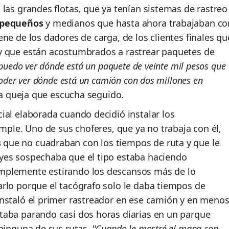
las grandes flotas, que ya tenían sistemas de rastreo
s pequeños
y medianos que hasta ahora trabajaban co
ne de los dadores de carga, de los clientes finales qu
y que están acostumbrados a rastrear paquetes de
 puedo ver dónde está un paquete de veinte mil pesos que
poder ver dónde está un camión con dos millones en
una queja que escucha seguido.
ial elaborada cuando decidió instalar los
imple. Uno de sus choferes, que ya no trabaja con él,
s
que no cuadraban con los tiempos de ruta y que le
yes sospechaba que el tipo estaba haciendo
mplemente estirando los descansos más de lo
rlo porque el tacógrafo solo le daba tiempos de
nstaló el primer rastreador en ese camión y en meno
taba parando casi dos horas diarias en un parque
ninguna de sus rutas. "
Cuando le mostré el mapa con