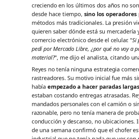
creciendo en los últimos dos años no son 
desde hace tiempo,
sino los operadore
métodos más tradicionales. La presión vie
quieren saber dónde está su mercadería 
comercio electrónico desde el celular. "
Si
pedí por Mercado Libre, ¿por qué no voy a 
material?
", me dijo el analista, citando 
Reyes no tenía ninguna estrategia comerc
rastreadores. Su motivo inicial fue más s
había
empezado a hacer paradas larga
estaban costando entregas atrasadas. Re
mandados personales con el camión o si
razonable, pero no tenía manera de proba
conducción y descanso, no ubicaciones. I
de una semana confirmó que el chofer es
industrial que no tenía nada que ver con 